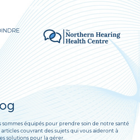
e années de suite!
OINDRE
log
 sommes équipés pour prendre soin de notre santé
 articles couvrant des sujets qui vous aideront à
s solutions pour la gérer.