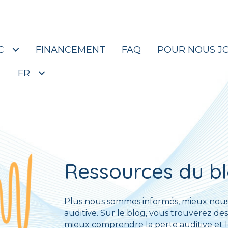
’avoir voté pour notre clinique d’audiologie no. 1 quatr
C
FINANCEMENT
FAQ
POUR NOUS J
FR
Ressources du b
Plus nous sommes informés, mieux nous
auditive. Sur le blog, vous trouverez des
mieux comprendre la perte auditive et le