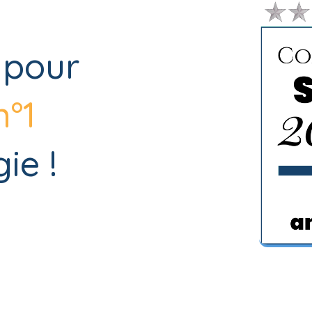
 pour
n°1
ie !