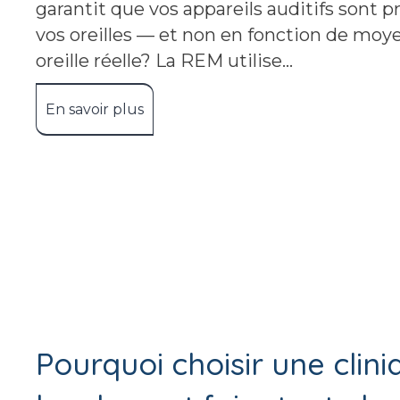
garantit que vos appareils auditifs sont
vos oreilles — et non en fonction de moy
oreille réelle? La REM utilise…
En savoir plus
about La mesure in situ : la clé d’u
Pourquoi choisir une clin