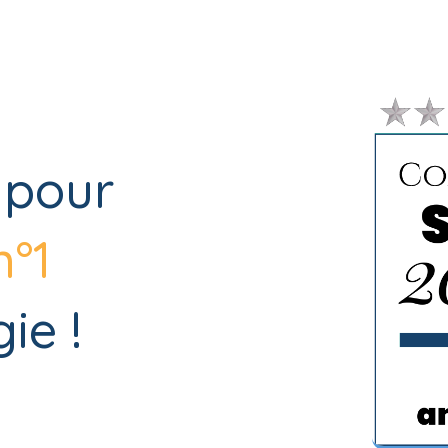
 pour
n°1
ie !