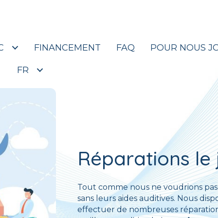
’avoir voté pour notre clinique d’audiologie no. 1 quatr
C
FINANCEMENT
FAQ
POUR NOUS J
FR
Réparations le
Tout comme nous ne voudrions pas êt
sans leurs aides auditives. Nous dis
effectuer de nombreuses réparations